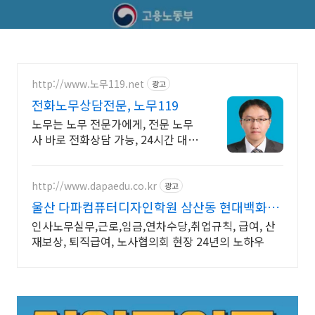
http://www.노무119.net
광고
전화노무상담전문, 노무119
노무는 노무 전문가에게, 전문 노무
사 바로 전화상담 가능, 24시간 대기
중.
http://www.dapaedu.co.kr
광고
울산 다파컴퓨터디자인학원 삼산동 현대백화점
맞은편
인사노무실무,근로,임금,연차수당,취업규칙, 급여, 산
재보상, 퇴직급여, 노사협의회 현장 24년의 노하우