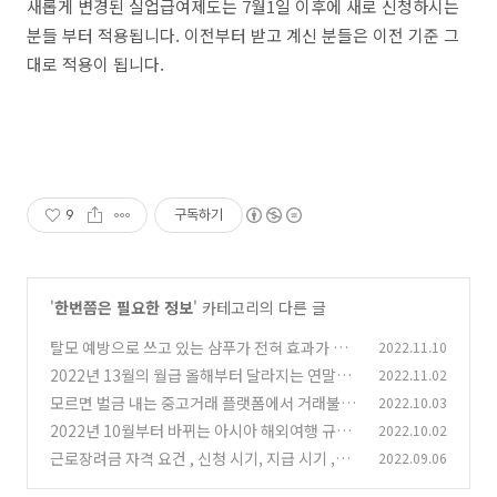
새롭게 변경된 실업급여제도는 7월1일 이후에 새로 신청하시는
분들 부터 적용됩니다. 이전부터 받고 계신 분들은 이전 기준 그
대로 적용이 됩니다.
9
구독하기
'
한번쯤은 필요한 정보
' 카테고리의 다른 글
탈모 예방으로 쓰고 있는 샴푸가 전혀 효과가 없
2022.11.10
다??
2022년 13월의 월급 올해부터 달라지는 연말정
2022.11.02
(0)
산 소득공제율 바뀌는 점 알아보기
모르면 벌금 내는 중고거래 플랫폼에서 거래불가
2022.10.03
(0)
품목 13가지 알아보기
2022년 10월부터 바뀌는 아시아 해외여행 규정
2022.10.02
(0)
과 귀국 시 폐지되는 규제들
근로장려금 자격 요건 , 신청 시기, 지급 시기 ,신
2022.09.06
(0)
청 대상자 확인 방법 과 지급되는 금액 알아보기