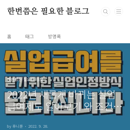
본문 바로가기
한번쯤은 필요한 블로그
홈
태그
방명록
한번쯤은 필요한 정보
2022년 새롭게 바뀌는 실업
급여제도 알아보기 와 조건 ,
바뀌게 된 배경과 부정수급,
변경된 구직활동 방식
by 후니룬
2022. 9. 28.