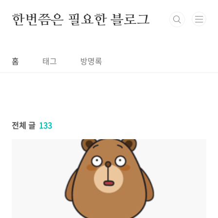
본문 바로가기
한번쯤은 필요한 블로그
홈
태그
방명록
전체 글
133